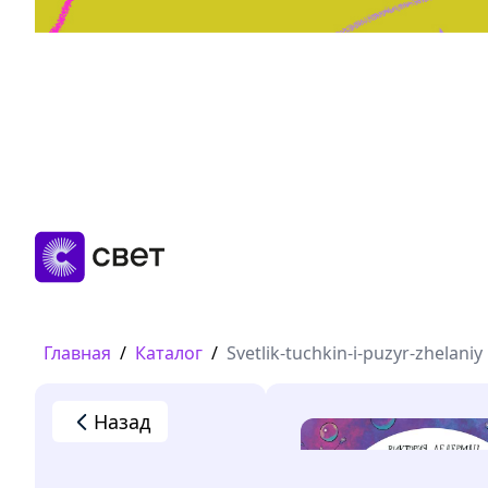
Дружба, любовь, взросление
Читать
Главная
/
Каталог
/
Svetlik-tuchkin-i-puzyr-zhelaniy
Назад