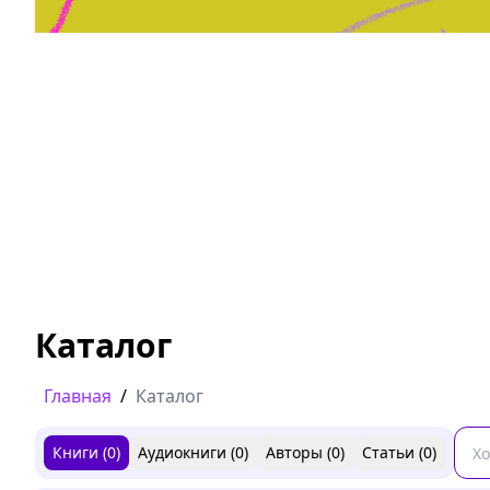
Дружба, любовь, взросление
Читать
Каталог
Главная
/
Каталог
Книги (
0
)
Аудиокниги (
0
)
Авторы (
0
)
Статьи (
0
)