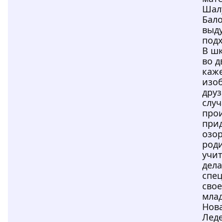
Шалу
Бал
выд
подх
В шк
во д
каже
изо
дру
случ
про
при
озор
род
учит
дела
спец
свое
мла
Нов
Лед