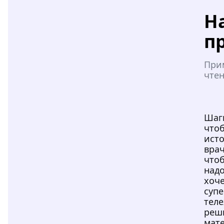
Н
п
При
чтен
Шагн
чтоб
исто
врач
чтоб
надо
хоче
суп
теле
реши
мат