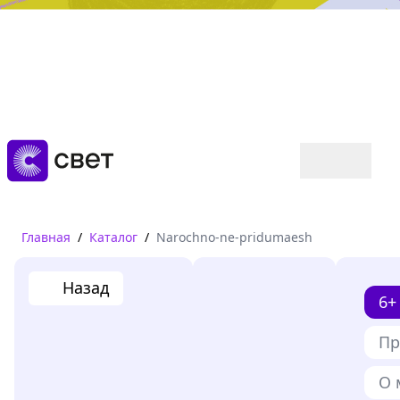
Дружба, любовь, взросление
Читать
Главная
/
Каталог
/
Narochno-ne-pridumaesh
Назад
6+
Пр
О 