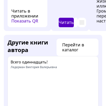
жиз
илл
Читать в
Гро
приложении
пер
Показать QR
наст
Читать
Другие книги
Перейти в
автора
каталог
Всего одиннадцать!
Ледерман Виктория Валерьевна