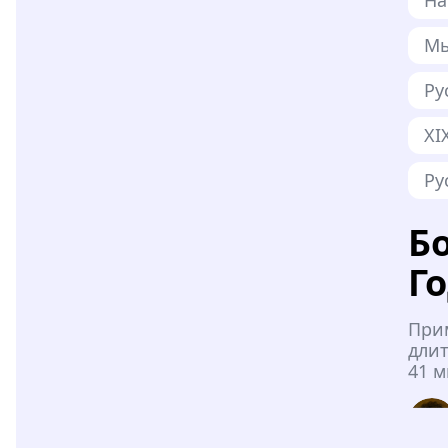
Мы
Ру
XI
Ру
Б
Г
При
длит
41 м