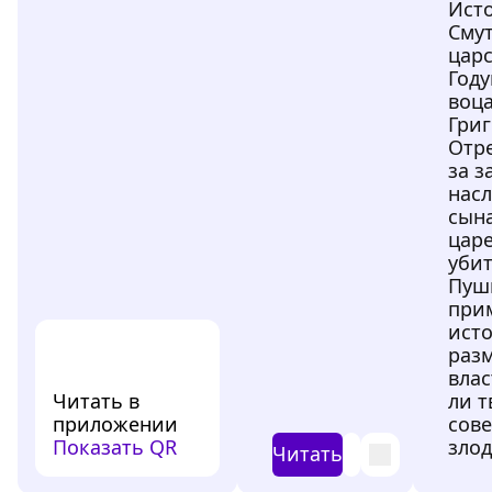
Ист
Сму
цар
Году
воц
Григ
Отре
за з
нас
сына
цар
убит
Пуш
при
ист
раз
влас
Читать в
ли т
приложении
сове
Показать QR
злод
Читать