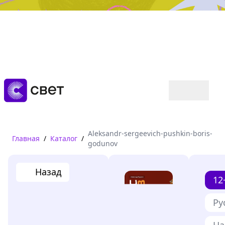
Дружба, любовь, взросление
Читать
Aleksandr-sergeevich-pushkin-boris-
Главная
/
Каталог
/
godunov
Назад
12
Ру
На