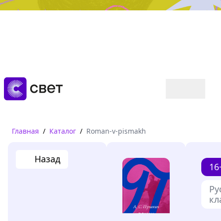
Дружба, любовь, взросление
Читать
Главная
/
Каталог
/
Roman-v-pismakh
Назад
16
Ру
кл