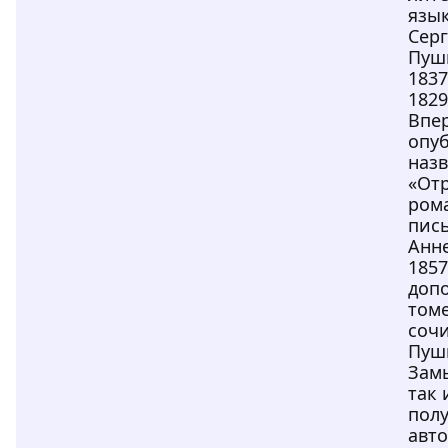
язы
Сер
Пуш
1837
1829
Впе
опу
наз
«От
ром
пись
Анн
1857
доп
том
сочи
Пуш
Зам
так 
пол
авт