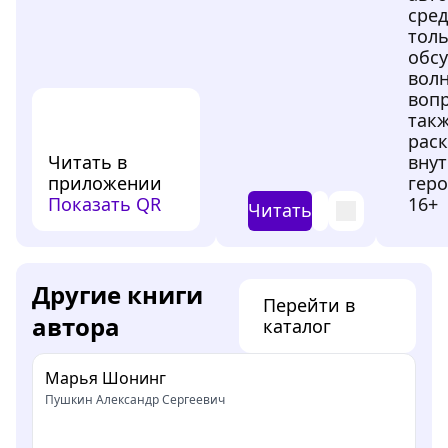
сред
толь
обс
вол
вопр
такж
рас
Читать в
вну
приложении
геро
Показать QR
16+
Читать
Другие книги
Перейти в
автора
каталог
Марья Шонинг
Пушкин Александр Сергеевич