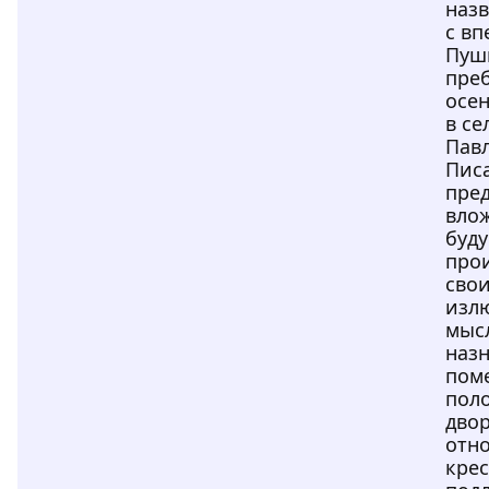
назв
с в
Пуш
пре
осен
в се
Пав
Пис
пре
вло
буд
про
сво
изл
мыс
наз
пом
пол
двор
отн
крес