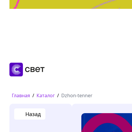
Дружба, любовь, взросление
Читать
Главная
/
Каталог
/
Dzhon-tenner
Назад