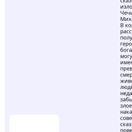
сказ
изл
Чеч
Мих
В ко
расс
пол
геро
бога
могу
име
прев
сме
жив
люд
нед
забы
злое
нака
сове
сказ
пове