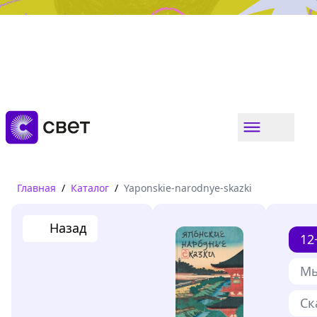
Дружба, любовь, взросление
Читать
Главная
/
Каталог
/
Yaponskie-narodnye-skazki
Назад
12
Мы
Ск