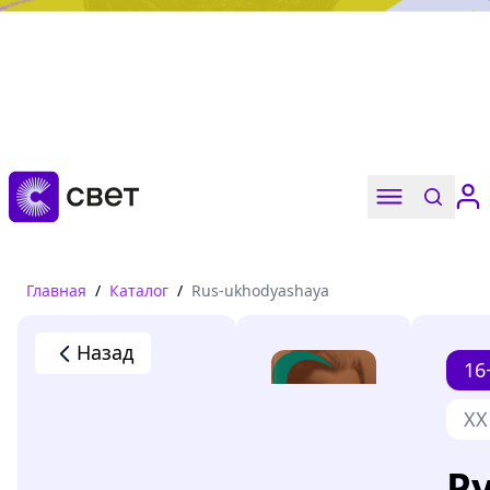
Дружба, любовь, взросление
Читать
Главная
/
Каталог
/
Rus-ukhodyashaya
Назад
16
XX
Р