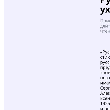
у
При
дли
чтен
«Ру
сти
русс
пре
«но
поэз
има
Серг
Але
Есе
1925
и в