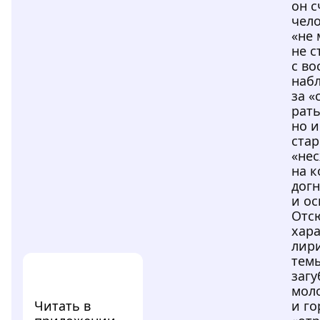
он с
чел
«не
не с
с в
наб
за «
рать
но 
стар
«не
на к
дог
и ос
Отс
хар
лир
тем
заг
моло
Читать в
и го