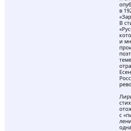
опу
в 19
«Зар
В с
«Рус
кото
и мн
про
поэт
тем
отр
Есен
Росс
рев
Лир
сти
отож
с «
лен
одна