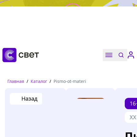
Дружба, любовь, взросление
Читать
Главная
/
Каталог
/
Pismo-ot-materi
Назад
16
XX
П