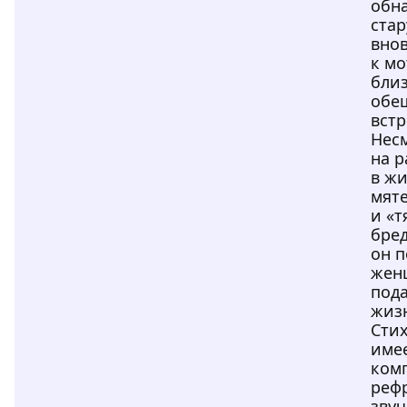
обн
стар
вно
к мо
близ
обе
встр
Нес
на 
в жи
мят
и «т
бред
он 
жен
под
жиз
Сти
име
ком
реф
зву