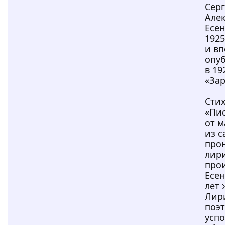
Серг
Але
Есе
1925
и в
опу
в 19
«Зар
Сти
«Пи
от м
из 
про
лир
про
Есе
лет 
Лир
поэт
успо