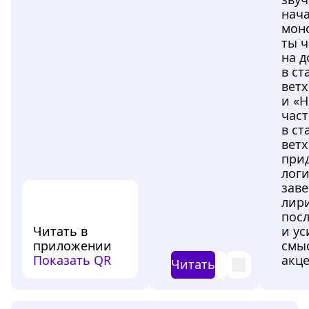
нача
моно
ты 
на д
в с
вет
и «Н
част
в с
вет
при
лог
зав
лир
пос
Читать в
и у
приложении
смы
Показать QR
акце
Читать