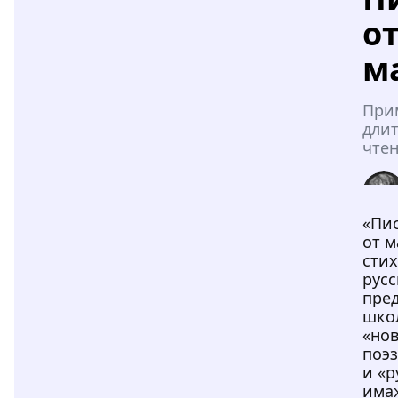
о
м
При
дли
чтен
«Пи
от 
сти
русс
пре
шко
«но
поэ
и «р
има