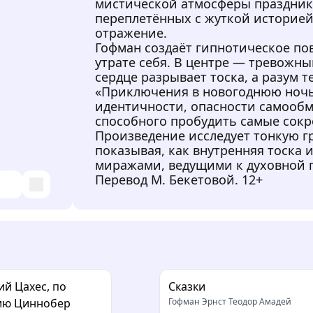
мистической атмосферы праздника
переплетённых с жуткой историей
отражение.
Гофман создаёт гипнотическое по
утрате себя. В центре — тревожный
сердце разрывает тоска, а разум 
«Приключения в новогоднюю ночь
идентичности, опасности самообм
способного пробудить самые сок
Произведение исследует тонкую г
показывая, как внутренняя тоска 
миражами, ведущими к духовной 
Перевод М. Бекетовой. 12+
й Цахес, по
Сказки
ию Циннобер
Гофман Эрнст Теодор Амадей