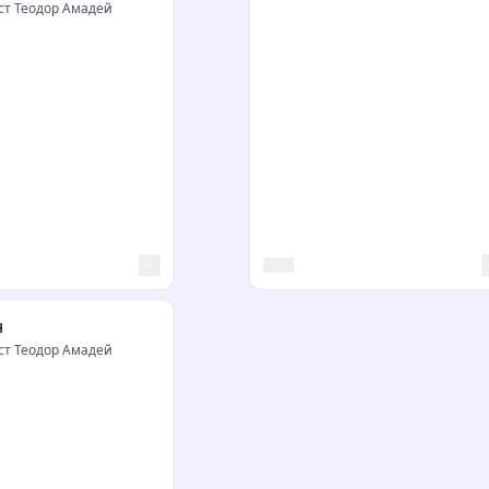
ст Теодор Амадей
н
ст Теодор Амадей