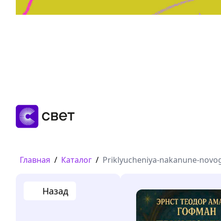
Дружба, любовь, взросление
Читать
Главная
/
Каталог
/
Priklyucheniya-nakanune-novo
Назад