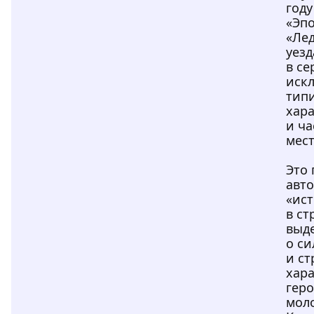
году
«Эпо
«Ле
уезд
в се
иск
тип
хара
и ч
мест
Это 
авто
«ис
в ст
выд
о с
и с
хара
гер
мол