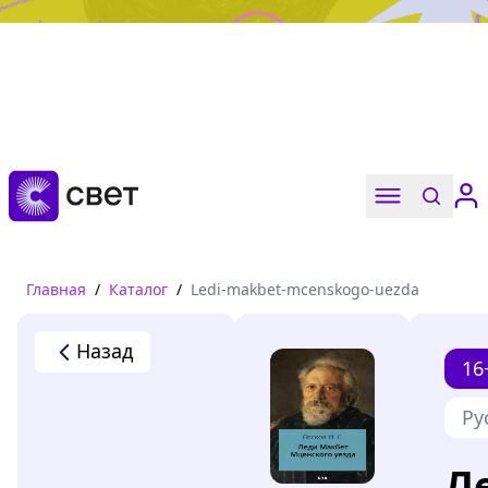
Дружба, любовь, взросление
Читать
Главная
/
Каталог
/
Ledi-makbet-mcenskogo-uezda
Назад
16
Ру
Л