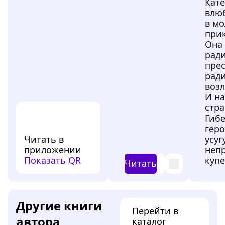
Кат
влю
в мо
прик
Она 
ради
пре
ради
воз
И на
стр
Гибе
гер
Читать в
усу
приложении
неп
Показать QR
купе
Читать
Другие книги
Перейти в
автора
каталог