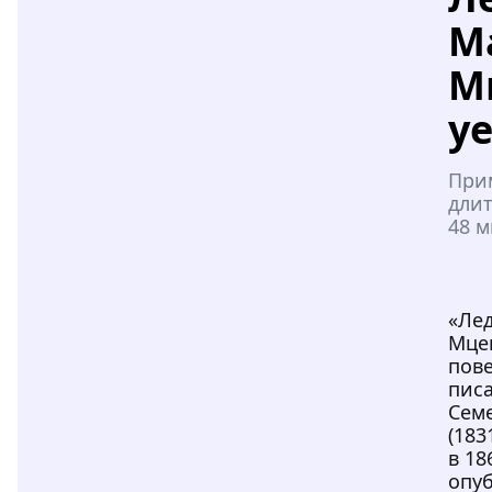
М
М
у
При
длит
48 м
«Ле
Мце
пове
пис
Сем
(183
в 18
опуб