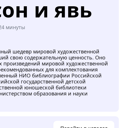
сон и явь
24 минуты
нный шедевр мировой художественной
вший свою содержательную ценность. Оно
их произведений мировой художественной
 рекомендованных для комплектования
вленный НИО библиографии Российской
сийской государственной детской
рственной юношеской библиотеки
нистерством образования и науки