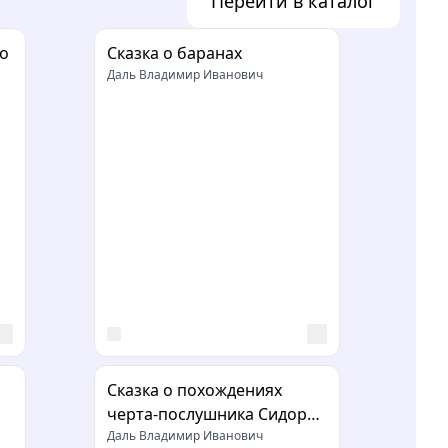
Перейти в каталог
о
Сказка о баранах
Даль Владимир Иванович
Сказка о похождениях
черта-послушника Сидора
Поликарповича
Даль Владимир Иванович