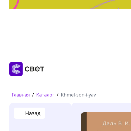
Дружба, любовь, взросление
Читать
Главная
/
Каталог
/
Khmel-son-i-yav
Назад