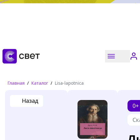
Дружба, любовь, взросление
Читать
Главная
/
Каталог
/
Lisa-lapotnica
Назад
0+
Ск
Л