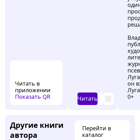
один
про
прод
реша
Вла
публ
худ
лит
жур
псе
Луг
Читать в
он в
приложении
Луга
Показать QR
0+
Читать
Другие книги
Перейти в
автора
каталог