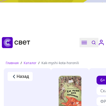
Дружба, любовь, взросление
Читать
Главная
/
Каталог
/
Kak-myshi-kota-horonili
Назад
6+
Ск
ФР