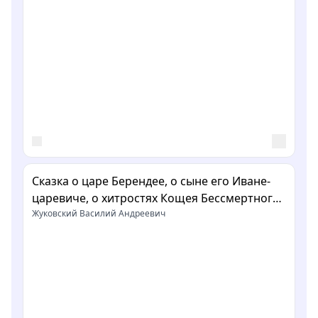
Сказка о царе Берендее, о сыне его Иване-
царевиче, о хитростях Кощея Бессмертного
и о премудрости Марьи-царевны, Кощеевой
Жуковский Василий Андреевич
дочери