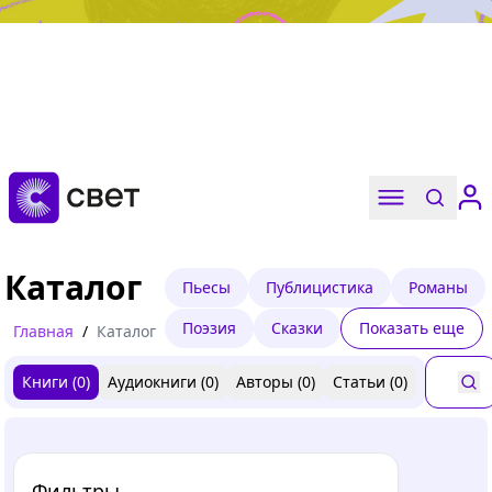
Дружба, любовь, взросление
Читать
Каталог
Пьесы
Публицистика
Романы
Поэзия
Сказки
Показать еще
Главная
/
Каталог
Книги (
0
)
Аудиокниги (
0
)
Авторы (
0
)
Статьи (
0
)
Фильтры