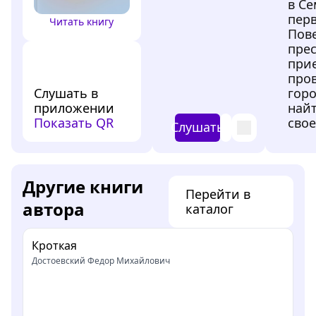
в С
перв
Читать книгу
Пове
прес
при
про
Слушать в
гор
приложении
найт
Показать QR
свое
Слушать
Другие книги
Перейти в
автора
каталог
Кроткая
Достоевский Федор Михайлович