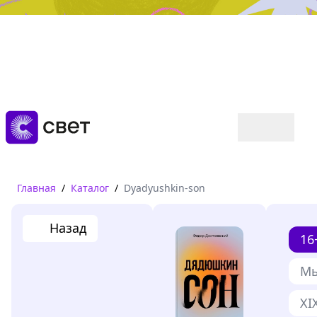
Дружба, любовь, взросление
Читать
Главная
/
Каталог
/
Dyadyushkin-son
Назад
16
Мы
XI