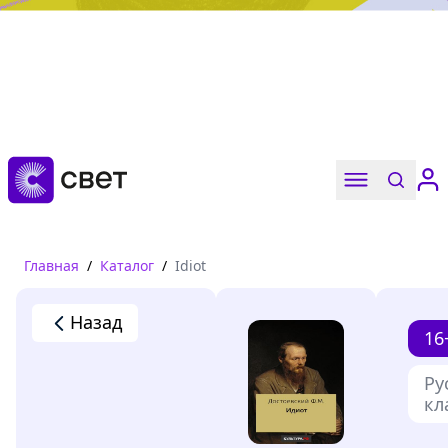
Дружба, любовь, взросление
Читать
Главная
/
Каталог
/
Idiot
Назад
16
Ру
кл