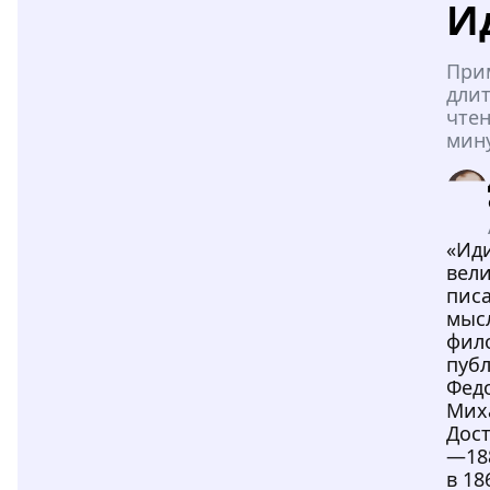
И
При
дли
чтен
мин
«Ид
вели
писа
мыс
фил
пуб
Фед
Мих
Дост
—188
в 18