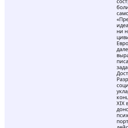
сос
боли
сам
«Пре
идеа
ни н
цив
Евр
дале
выр
писа
зада
Дост
Раз
соц
укла
конц
XIX 
доно
пси
пор
дей