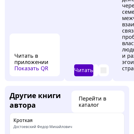
чере
сем
меж
вза
связ
про
влас
люд
Читать в
и ра
приложении
эго
Показать QR
стра
Читать
Другие книги
Перейти в
автора
каталог
Кроткая
Достоевский Федор Михайлович