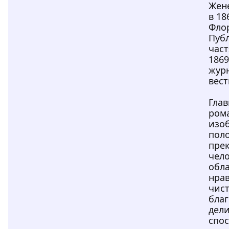
Жене
в 18
Фло
Пуб
час
1869
жур
вест
Глав
ром
изо
пол
пре
чело
обл
нра
чист
благ
дел
спо