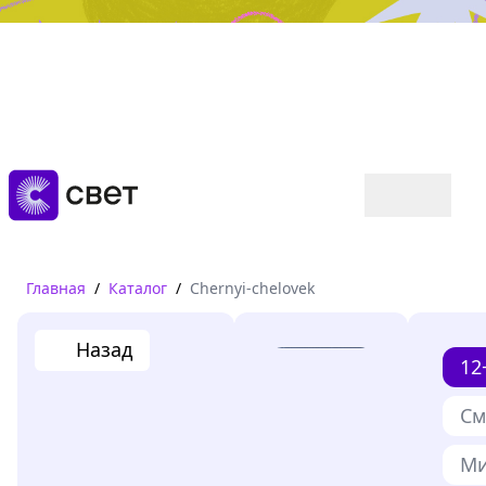
Дружба, любовь, взросление
Читать
Главная
/
Каталог
/
Chernyi-chelovek
Назад
12
См
Ми