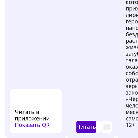
кот
при
лир
гер
нап
без
рас
жиз
заг
тала
оказ
соб
отр
зерк
зак
«Чё
чело
Читать в
меся
приложении
само
Показать QR
12+
Читать