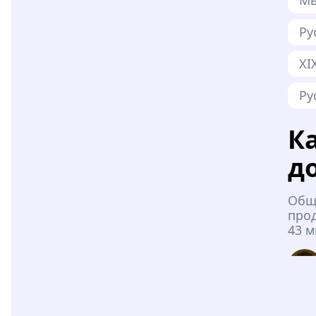
Ру
XI
Ру
К
д
Общ
про
43 