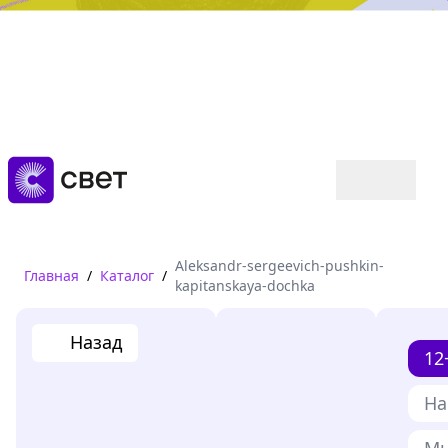
Дружба, любовь, взросление
Читать
Aleksandr-sergeevich-pushkin-
Главная
/
Каталог
/
kapitanskaya-dochka
Назад
12
На
Мы