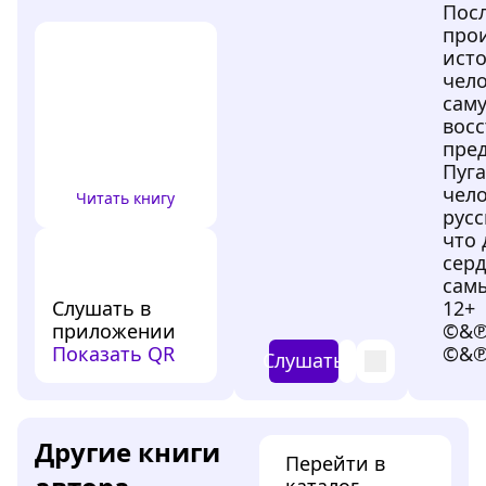
Пос
про
ист
чело
саму
восс
пре
Пуга
чел
Читать книгу
русс
что 
серд
сам
Слушать в
12+
приложении
©&℗
Показать QR
©&℗
Слушать
Другие книги
Перейти в
каталог