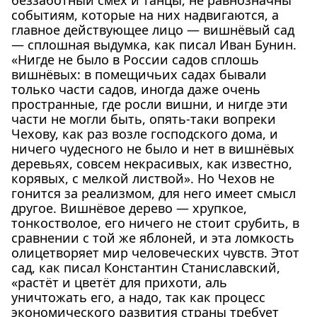
событиям, которые на них надвигаются, а
главное действующее лицо — вишнёвый сад
— сплошная выдумка, как писал Иван Бунин.
«Нигде не было в России садов сплошь
вишнёвых: в помещичьих садах бывали
только части садов, иногда даже очень
пространные, где росли вишни, и нигде эти
части не могли быть, опять-таки вопреки
Чехову, как раз возле господского дома, и
ничего чудесного не было и нет в вишнёвых
деревьях, совсем некрасивых, как известно,
корявых, с мелкой листвой». Но Чехов не
гонится за реализмом, для него имеет смысл
другое. Вишнёвое дерево — хрупкое,
тонкостволое, его ничего не стоит срубить, в
сравнении с той же яблоней, и эта ломкость
олицетворяет мир человеческих чувств. Этот
сад, как писал Константин Станиславский,
«растёт и цветёт для прихоти, аль
уничтожать его, а надо, так как процесс
экономического развития страны требует