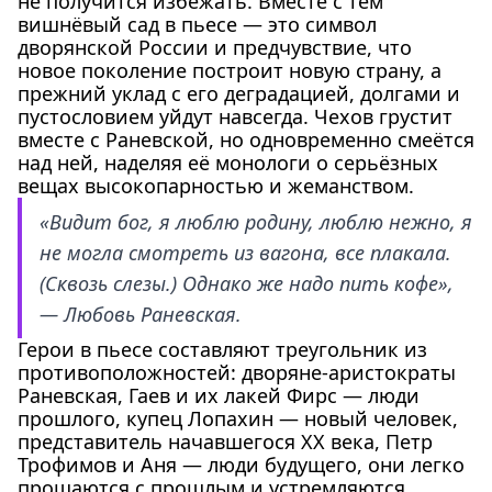
не получится избежать. Вместе с тем
вишнёвый сад в пьесе — это символ
дворянской России и предчувствие, что
новое поколение построит новую страну, а
прежний уклад с его деградацией, долгами и
пустословием уйдут навсегда. Чехов грустит
вместе с Раневской, но одновременно смеётся
над ней, наделяя её монологи о серьёзных
вещах высокопарностью и жеманством.
«Видит бог, я люблю родину, люблю нежно, я
не могла смотреть из вагона, все плакала.
(Сквозь слезы.) Однако же надо пить кофе»,
— Любовь Раневская.
Герои в пьесе составляют треугольник из
противоположностей: дворяне-аристократы
Раневская, Гаев и их лакей Фирс — люди
прошлого, купец Лопахин — новый человек,
представитель начавшегося XX века, Петр
Трофимов и Аня — люди будущего, они легко
прощаются с прошлым и устремляются