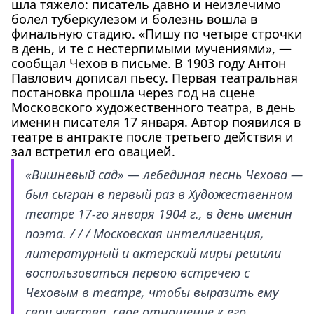
шла тяжело: писатель давно и неизлечимо
болел туберкулёзом и болезнь вошла в
финальную стадию. «Пишу по четыре строчки
в день, и те с нестерпимыми мучениями», —
сообщал Чехов в письме. В 1903 году Антон
Павлович дописал пьесу. Первая театральная
постановка прошла через год на сцене
Московского художественного театра, в день
именин писателя 17 января. Автор появился в
театре в антракте после третьего действия и
зал встретил его овацией.
«Вишневый сад» — лебединая песнь Чехова —
был сыгран в первый раз в Художественном
театре 17-го января 1904 г., в день именин
поэта. / / / Московская интеллигенция,
литературный и актерский миры решили
воспользоваться первою встречею с
Чеховым в театре, чтобы выразить ему
свои чувства, свое отношение к его