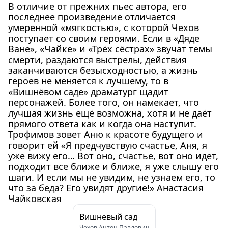
В отличие от прежних пьес автора, его
последнее произведение отличается
умеренной «мягкостью», с которой Чехов
поступает со своим героями. Если в «Дяде
Ване», «Чайке» и «Трёх сёстрах» звучат темы
смерти, раздаются выстрелы, действия
заканчиваются безысходностью, а жизнь
героев не меняется к лучшему, то в
«Вишнёвом саде» драматург щадит
персонажей. Более того, он намекает, что
лучшая жизнь ещё возможна, хотя и не даёт
прямого ответа как и когда она наступит.
Трофимов зовет Аню к красоте будущего и
говорит ей «Я предчувствую счастье, Аня, я
уже вижу его… Вот оно, счастье, вот оно идет,
подходит все ближе и ближе, я уже слышу его
шаги. И если мы не увидим, не узнаем его, то
что за беда? Его увидят другие!» Анастасия
Чайковская
Вишневый сад
Чехов Антон Павлович