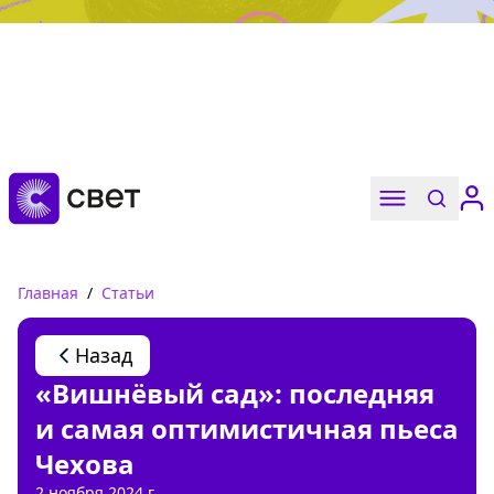
Дружба, любовь, взросление
Читать
Главная
/
Статьи
Назад
«Вишнёвый сад»: последняя
и самая оптимистичная пьеса
Чехова
2 ноября 2024 г.