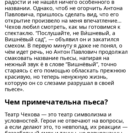
радости и не нашёл ничего особенного в
названии. Однако, чтоб не огорчить Антона
Павловича, пришлось сделать вид, что его
открытие произвело на меня впечатление…
Чехов любил смотреть, как мы готовимся к
спектаклю. “Послушайте, не Ви́шневый, а
Вишнёвый сад”, — объявил он и закатился
смехом. В первую минуту я даже не понял, о
чём идет речь, но Антон Павлович продолжал
смаковать название пьесы, напирая на
нежный звук ё в слове “Вишнёвый”, точно
стараясь с его помощью обласкать прежнюю
красивую, но теперь ненужную жизнь,
которую он со слезами разрушал в своей
пьесе».
Чем примечательна пьеса?
Театр Чехова — это театр символизма и
условностей. Герои не отвечают на вопросы,
а если делают это, то невпопад, их реакции —
беззаботный смех и танцы, не равнозначны