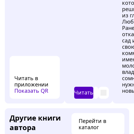
кото
реш
из г
Люб
Ране
отк
сад 
сво
ком
имен
моло
влад
Читать в
сомн
приложении
нуж
Показать QR
нов
Читать
Другие книги
Перейти в
автора
каталог