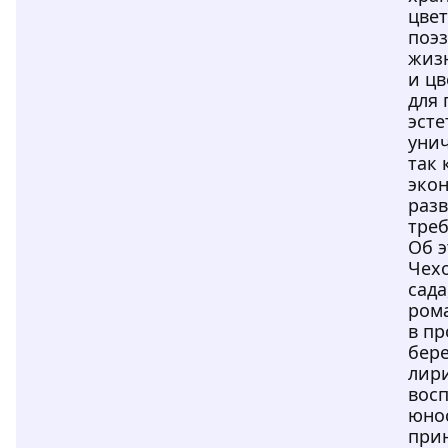
цве
поэ
жизн
и цв
для 
эсте
унич
так 
эко
раз
треб
Об э
Чехо
сада
рома
в п
бер
лир
вос
юно
при