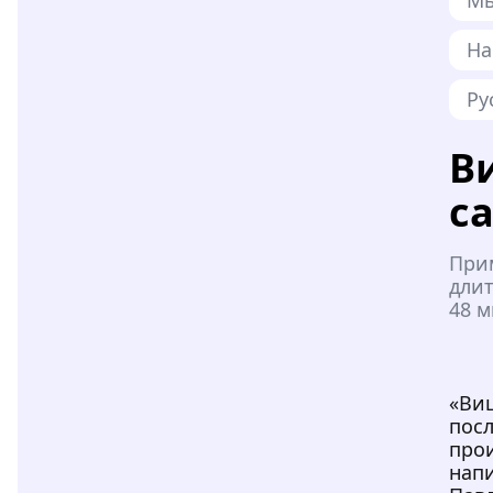
На
Ру
В
с
При
длит
48 м
«Ви
пос
прои
нап