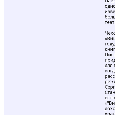
Павл
одно
изве
боль
теат
Чех
«Виш
году
книг
Писа
при
для 
когд
расс
реж
Сер
Стан
всп
«"В
дохо
хран