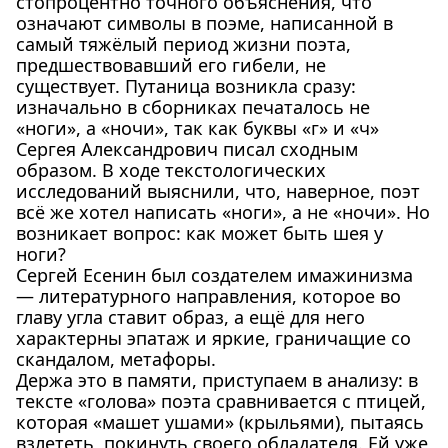
стопроцентно точного объяснения, что
означают символы в поэме, написанной в
самый тяжёлый период жизни поэта,
предшествовавший его гибели, не
существует. Путаница возникла сразу:
изначально в сборниках печаталось не
«ноги», а «ночи», так как буквы «г» и «ч»
Сергея Александрович писал сходным
образом. В ходе текстологических
исследований выяснили, что, наверное, поэт
всё же хотел написать «ноги», а не «ночи». Но
возникает вопрос: как может быть шея у
ноги?
Сергей Есенин был создателем имажинизма
— литературного направления, которое во
главу угла ставит образ, а ещё для него
характерны эпатаж и яркие, граничащие со
скандалом, метафоры.
Держа это в памяти, приступаем в анализу: в
тексте «голова» поэта сравнивается с птицей,
которая «машет ушами» (крыльями), пытаясь
взлететь, покинуть своего обладателя. Ей уже