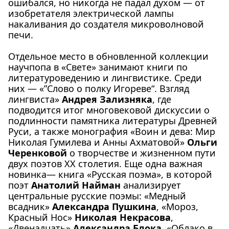
ошибался, но никогда не падал духом — от
изобретателя электрической лампы
накаливания до создателя микроволновой
печи.
Отдельное место в обновленной коллекции
научпопа в «Свете» занимают книги по
литературоведению и лингвистике. Среди
них —
«‎”Слово о полку Игореве“‎. Взгляд
лингвиста»
Андрея Зализняка
, где
подводится итог многовековой дискуссии о
подлинности памятника литературы Древней
Руси, а также монография
«Воин и дева: Мир
Николая Гумилева и Анны Ахматовой»
Ольги
Черенковой
о творчестве и жизненном пути
двух поэтов XX столетия. Еще одна важная
новинка— книга
«Русская поэма»
, в которой
поэт
Анатолий Найман
анализирует
центральные русские поэмы: «Медный
всадник»
Александра Пушкина
, «Мороз,
Красный Нос»
Николая Некрасова
,
«Двенадцать»
Александра Блока
, «Облако в