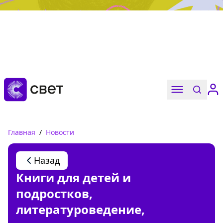
Дружба, любовь, взросление
Читать
Главная
/
Новости
Назад
Книги для детей и
подростков,
литературоведение,