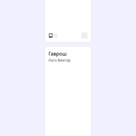
Гаврош
Гюго Виктор