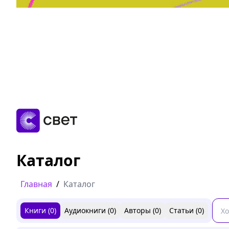
Дружба, любовь, взросление
Читать
Каталог
Главная
/
Каталог
Книги (
0
)
Аудиокниги (
0
)
Авторы (
0
)
Статьи (
0
)