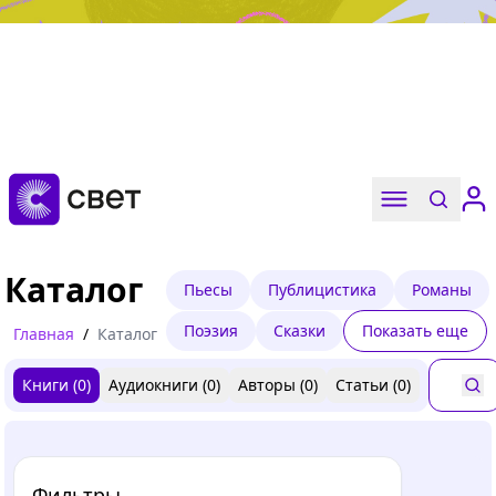
Дружба, любовь, взросление
Читать
Каталог
Пьесы
Публицистика
Романы
Поэзия
Сказки
Показать еще
Главная
/
Каталог
Книги (
0
)
Аудиокниги (
0
)
Авторы (
0
)
Статьи (
0
)
Фильтры