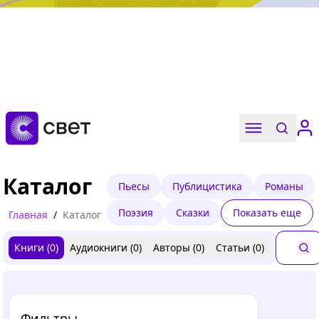
Дружба, любовь, взросление
Читать
Каталог
Пьесы
Публицистика
Романы
Поэзия
Сказки
Показать еще
Главная
/
Каталог
Книги (
0
)
Аудиокниги (
0
)
Авторы (
0
)
Статьи (
0
)
Фильтры