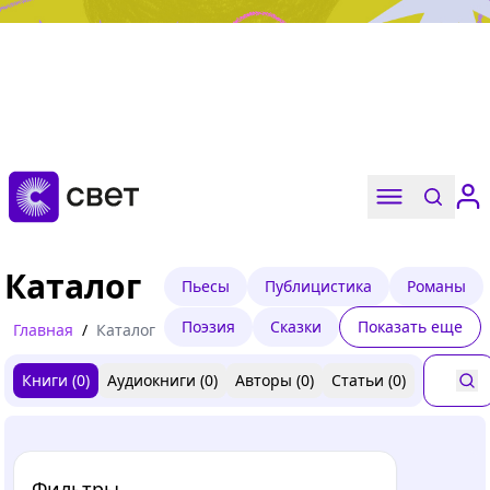
Дружба, любовь, взросление
Читать
Каталог
Пьесы
Публицистика
Романы
Поэзия
Сказки
Показать еще
Главная
/
Каталог
Книги (
0
)
Аудиокниги (
0
)
Авторы (
0
)
Статьи (
0
)
Фильтры