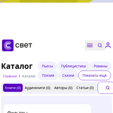
Дружба, любовь, взросление
Читать
Каталог
Пьесы
Публицистика
Романы
Поэзия
Сказки
Показать еще
Главная
/
Каталог
Книги (
0
)
Аудиокниги (
0
)
Авторы (
0
)
Статьи (
0
)
Фильтры