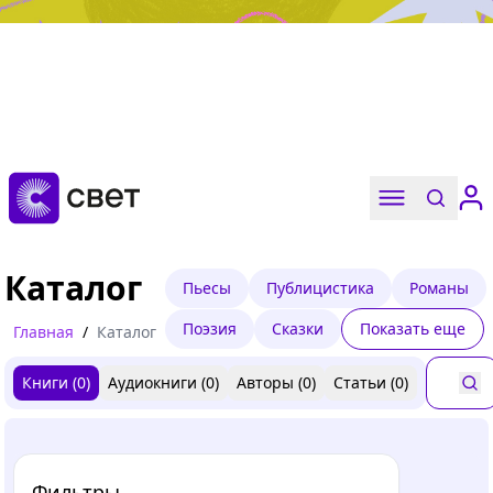
Дружба, любовь, взросление
Читать
Каталог
Пьесы
Публицистика
Романы
Поэзия
Сказки
Показать еще
Главная
/
Каталог
Книги (
0
)
Аудиокниги (
0
)
Авторы (
0
)
Статьи (
0
)
Фильтры