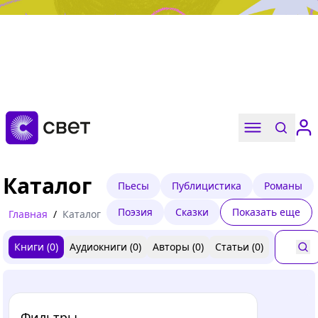
Дружба, любовь, взросление
Читать
Каталог
Пьесы
Публицистика
Романы
Поэзия
Сказки
Показать еще
Главная
/
Каталог
Книги (
0
)
Аудиокниги (
0
)
Авторы (
0
)
Статьи (
0
)
Фильтры