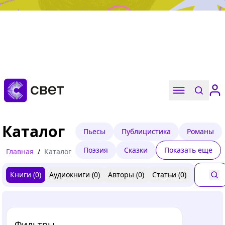
Дружба, любовь, взросление
Читать
Каталог
Пьесы
Публицистика
Романы
Поэзия
Сказки
Показать еще
Главная
/
Каталог
Книги (
0
)
Аудиокниги (
0
)
Авторы (
0
)
Статьи (
0
)
Фильтры