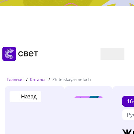
Дружба, любовь, взросление
Читать
Главная
/
Каталог
/
Zhiteiskaya-meloch
Назад
16
Ру
Ж