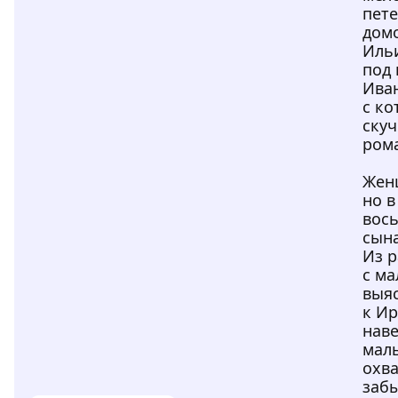
пет
дом
Иль
под 
Ива
с ко
ску
рома
Женщ
но в
вос
сын
Из р
с ма
выяс
к И
наве
маль
охва
забы