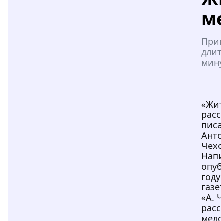
м
При
длит
мин
«Жи
расс
писа
Ант
Чехо
Нап
опуб
году
газе
«А. 
расс
мел