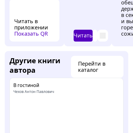
обе
держ
в се
Читать в
и в
приложении
гор
Показать QR
сожи
Читать
Другие книги
Перейти в
автора
каталог
В гостиной
Чехов Антон Павлович