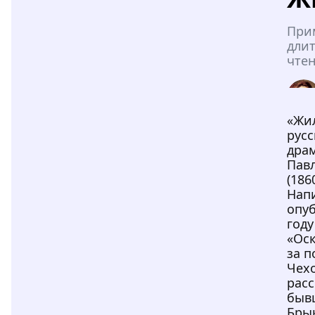
При
дли
чтен
«Жи
русс
драм
Пав
(186
Нап
опуб
году
«Ос
за п
Чехо
рас
быв
Бры