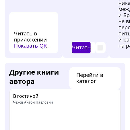
ник
меж
и Б
не в
перс
Читать в
пить
приложении
и ра
Показать QR
на р
Читать
Другие книги
Перейти в
автора
каталог
В гостиной
Чехов Антон Павлович