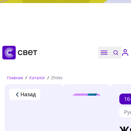
Дружба, любовь, взросление
Читать
Главная
/
Каталог
/
Zhilec
Назад
16
Ру
Ж