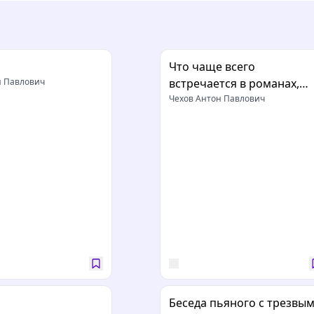
Что чаще всего
н Павлович
встречается в романах,
повестях и т.п.
Чехов Антон Павлович
Беседа пьяного с трезвы