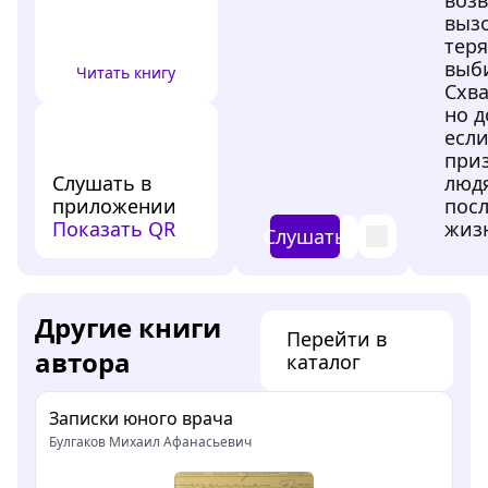
воз
вызо
теря
выб
Читать книгу
Схва
но д
если
при
Слушать в
людя
приложении
посл
Показать QR
жизн
Слушать
Другие книги
Перейти в
автора
каталог
Записки юного врача
Булгаков Михаил Афанасьевич