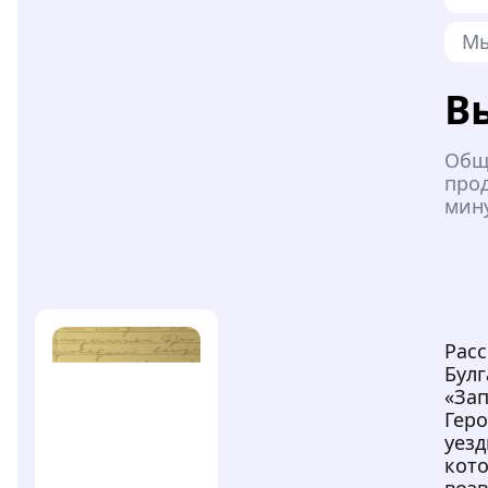
Мы
В
Общ
про
мин
Рас
Булг
«Зап
Гер
уезд
кот