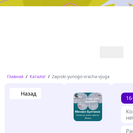
Дружба, любовь, взросление
Читать
Главная
/
Каталог
/
Zapiski-yunogo-vracha-vjuga
Назад
16
Ко
не
Ра