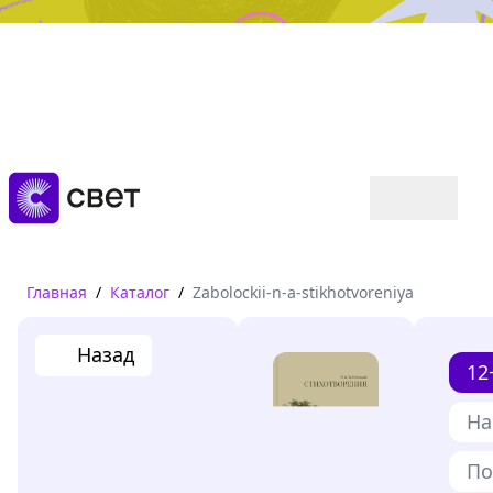
Дружба, любовь, взросление
Читать
Главная
/
Каталог
/
Zabolockii-n-a-stikhotvoreniya
Назад
12
На
По