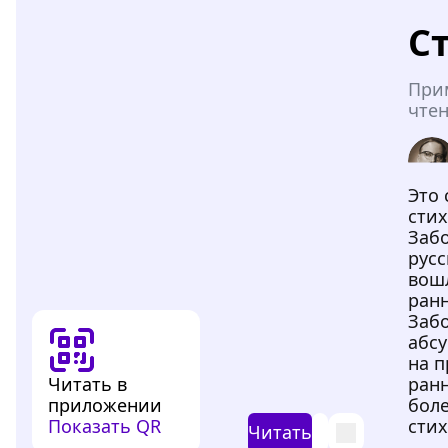
С
При
чтен
Это
сти
Забо
русс
вош
ранн
Заб
абсу
на п
Читать в
ранн
приложении
бол
Показать QR
стих
Читать