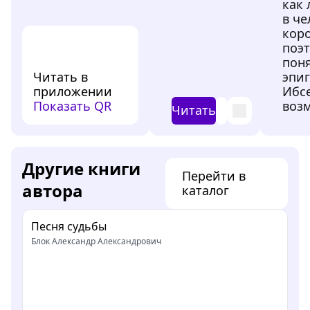
как
в че
кор
поэ
пон
Читать в
эпиг
приложении
Ибс
Показать QR
возм
Читать
Другие книги
Перейти в
автора
каталог
Песня судьбы
Блок Александр Александрович