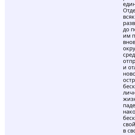
един
Отд
всяк
раз
до 
им п
вно
окр
сред
отпр
и от
ново
остр
бес
личн
жиз
паде
нако
бес
свой
в св