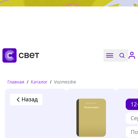
Дружба, любовь, взросление
Читать
Главная
/
Каталог
/
Vozmezdie
Назад
12
Се
По