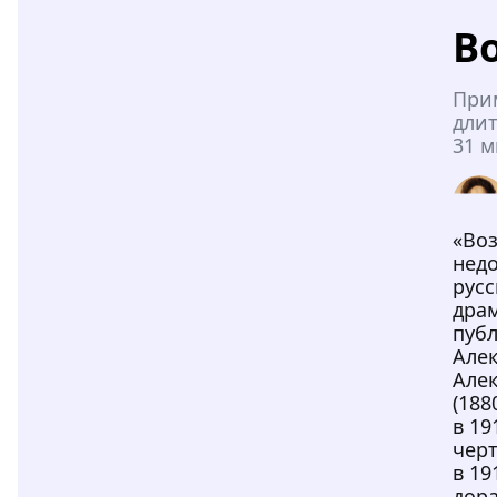
В
При
длит
31 м
«Во
нед
русс
драм
пуб
Але
Але
(188
в 19
черт
в 19
дора