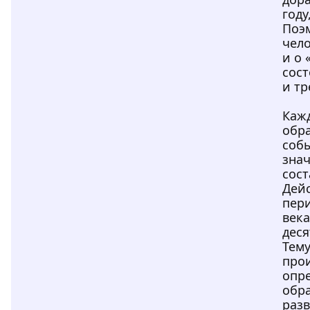
году
Поэм
чел
и о 
сост
и тр
Кажд
обр
соб
знач
сост
Дей
пери
века
деся
Тему
про
опр
обра
раз