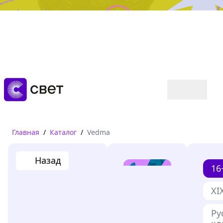
Дружба, любовь, взросление
Читать
Главная
/
Каталог
/
Vedma
Назад
16
XI
Ру