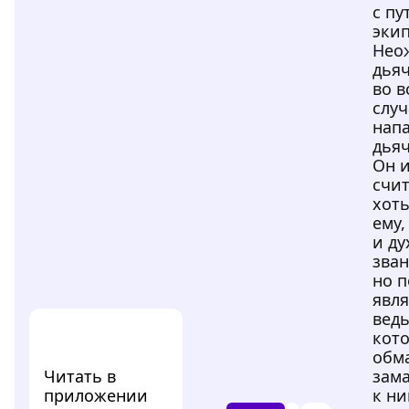
с пу
эки
Нео
дья
во в
слу
напа
дьяч
Он 
счит
хоть
ему,
и ду
зва
но п
явля
вед
кот
обм
Читать в
зам
приложении
к ни