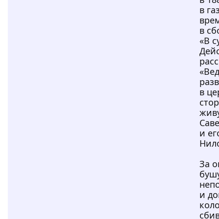
в га
вре
в сб
«В с
Дей
расс
«Ве
раз
в ц
стор
жив
Сав
и ег
Нил
За о
буш
непо
и до
кол
сби