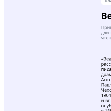
кл
В
При
дли
чтен
«Ве
расс
писа
дра
Ант
Пав
Чех
1904
и в
опу
в 18