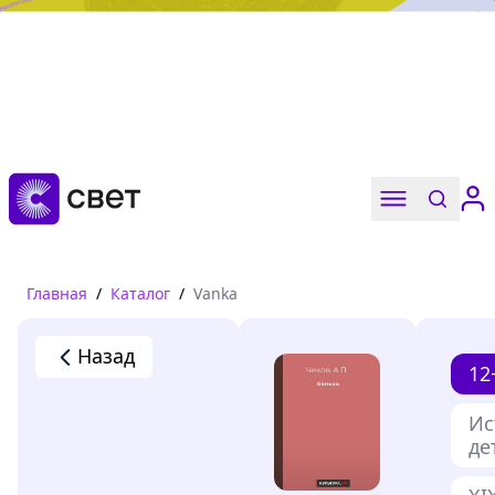
Дружба, любовь, взросление
Читать
Главная
/
Каталог
/
Vanka
Назад
12
Ис
де