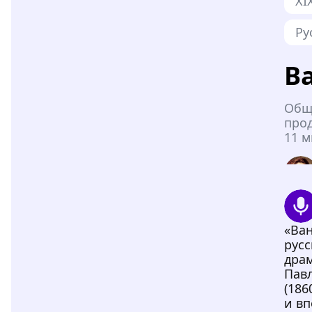
XI
Ру
В
Общ
про
11 м
«Ван
русс
драм
Пав
(186
и в