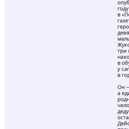
опуб
году
в «П
газе
геро
дев
мал
Жук
три 
нах
в о
у с
в го
Он —
а е
род
чело
дед
оста
Дейс