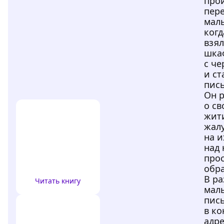
прои
пере
маль
когд
взял
шка
с че
и ст
пис
Он 
о св
жити
жалу
на и
над 
прос
обра
В ра
Читать книгу
мал
пис
в ко
адре