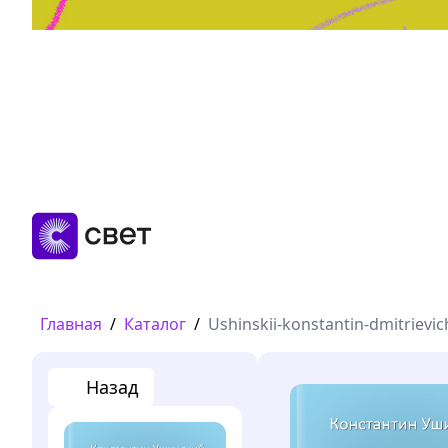
Дружба, любовь, взросление
Читать
Главная
/
Каталог
/
Ushinskii-konstantin-dmitrievic
Назад