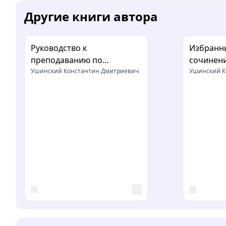
Другие книги автора
Руководство к
Избранны
преподаванию по
сочинен
«Родному слову»
Ушинский Константин Дмитриевич
Ушинский К