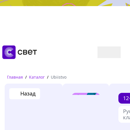
Дружба, любовь, взросление
Читать
Главная
/
Каталог
/
Ubiistvo
Назад
12
Ру
кл