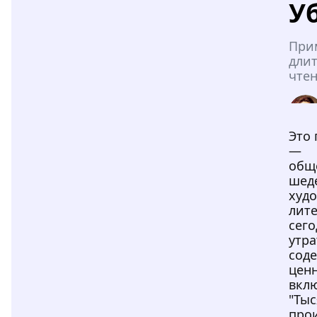
У
При
дли
чтен
Это
—
общ
шед
худ
лите
сего
утр
сод
ценн
вклю
"Ты
про