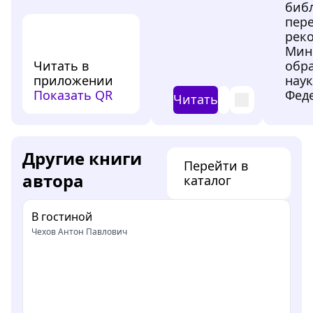
биб
пере
рек
Мин
Читать в
обр
приложении
нау
Показать QR
Феде
Читать
Другие книги
Перейти в
автора
каталог
В гостиной
Чехов Антон Павлович