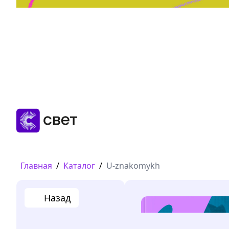
Дружба, любовь, взросление
Читать
Главная
/
Каталог
/
U-znakomykh
Назад