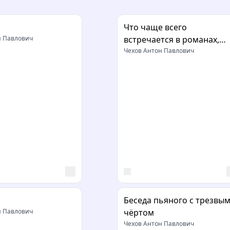
Что чаще всего
н Павлович
встречается в романах,
повестях и т.п.
Чехов Антон Павлович
Беседа пьяного с трезвы
н Павлович
чёртом
Чехов Антон Павлович