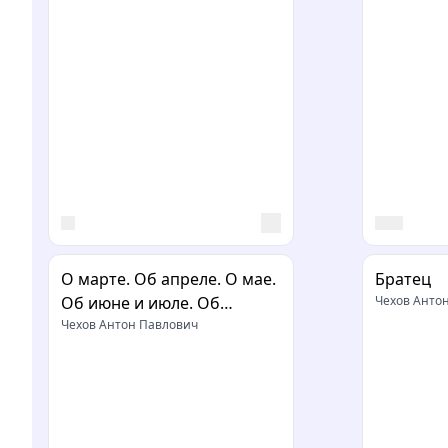
О марте. Об апреле. О мае.
Братец
Об июне и июле. Об
Чехов Анто
августе
Чехов Антон Павлович