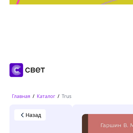
Дружба, любовь, взросление
Читать
Главная
/
Каталог
/
Trus
Назад