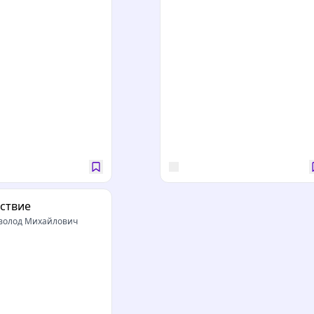
ствие
волод Михайлович