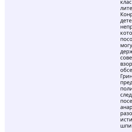
клас
лит
Конр
дет
неп
кот
пос
мог
держ
сов
взо
обс
Гри
пред
пол
след
посе
анар
разо
ист
шпи