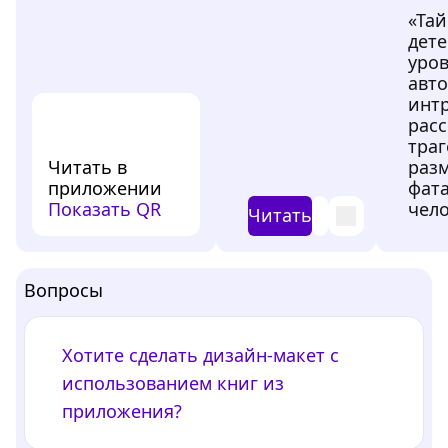
«Та
дете
уров
авт
интр
расс
тра
Читать в
раз
приложении
фат
Показать QR
Читать
Вопросы
Хотите сделать дизайн-макет с
использованием книг из
приложения?