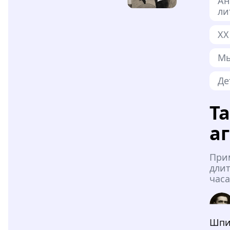
Ан
ли
XX
Мы
Де
Т
а
При
длит
часа
Шпи