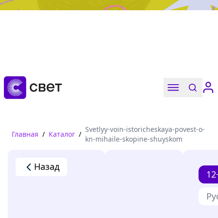
Дружба, любовь, взросление
Читать
Svetlyy-voin-istoricheskaya-povest-o-
Главная
/
Каталог
/
kn-mihaile-skopine-shuyskom
Назад
12
Ру