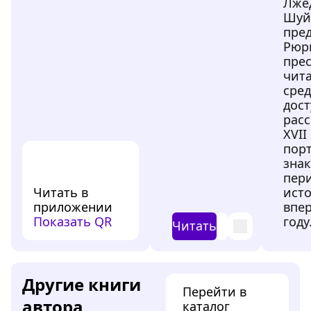
Лже
Шуй
пред
Рюр
прес
чит
сред
дос
расс
XVII
порт
знак
пер
Читать в
исто
приложении
впер
Показать QR
году
Читать
Другие книги
Перейти в
автора
каталог