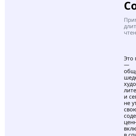
С
При
дли
чтен
Это
—
общ
шед
худ
лите
и се
не 
сво
сод
ценн
вкл
в сп