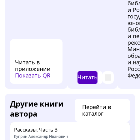
биб
и Р
гос
юно
биб
и пе
рек
Мин
обр
Читать в
и на
приложении
Рос
Показать QR
Феде
Читать
Другие книги
Перейти в
автора
каталог
Рассказы. Часть 3
Куприн Александр Иванович