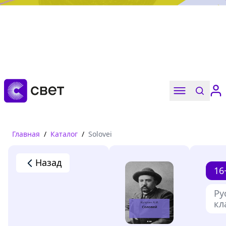
Дружба, любовь, взросление
Читать
Главная
/
Каталог
/
Solovei
Назад
16
Ру
кл