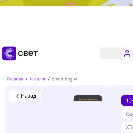
Дружба, любовь, взросление
Читать
Главная
/
Каталог
/
Smeh-bogov
Назад
12
Се
XI