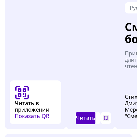
Ру
С
б
При
дли
чтен
Сти
Читать в
Дми
приложении
Мер
Показать QR
"Сме
Читать