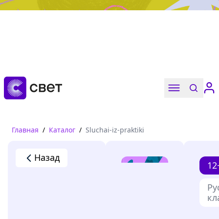
Дружба, любовь, взросление
Читать
Главная
/
Каталог
/
Sluchai-iz-praktiki
Назад
12
Ру
кл