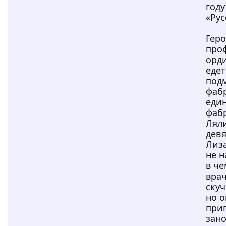
году
«Рус
Геро
про
орд
едет
под
фабр
еди
фаб
Лял
дев
Лиза
не н
в ч
врач
скуч
но 
при
зано