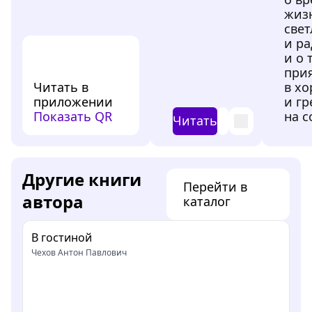
жиз
свет
и ра
и о 
прия
Читать в
в х
приложении
и гр
Показать QR
на с
Читать
Другие книги
Перейти в
автора
каталог
В гостиной
Чехов Антон Павлович