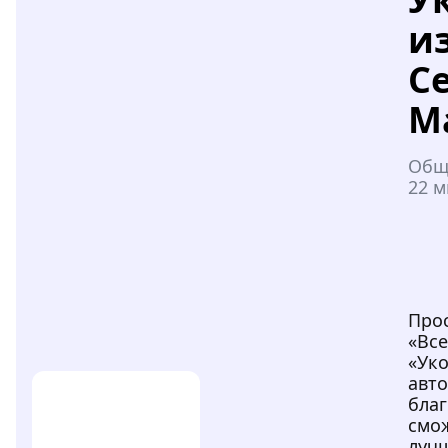
и
С
М
Общ
22 
Про
«Все
«Уко
авто
благ
смо
луч