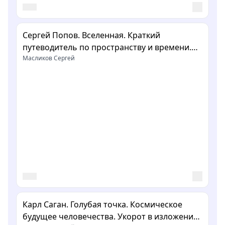
Сергей Попов. Вселенная. Краткий
путеводитель по пространству и времени.
Укорот в изложении Сергея Масликова
Масликов Сергей
Карл Саган. Голубая точка. Космическое
будущее человечества. Укорот в изложении