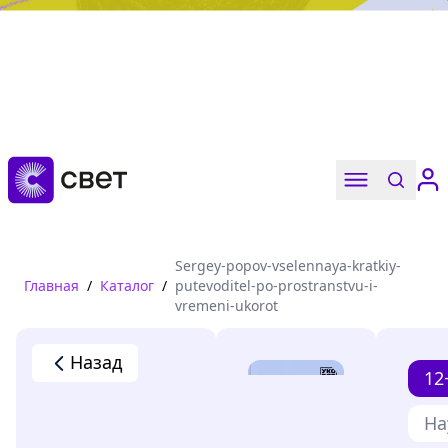
Дружба, любовь, взросление
Читать
Sergey-popov-vselennaya-kratkiy-
Главная
/
Каталог
/
putevoditel-po-prostranstvu-i-
vremeni-ukorot
Назад
12
На