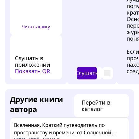
поп
кра
Осн
пер
Читать книгу
жур
поня
Если
Слушать в
проч
приложении
нахо
Показать QR
созд
Слушать
Другие книги
Перейти в
автора
каталог
Вселенная. Краткий путеводитель по
пространству и времени: от Солнечной