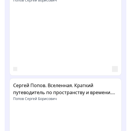
системы до самых далеких галактик и от
Попов Сергей Борисович
Большого взрыва до будущего Вселенной
Сергей Попов. Вселенная. Краткий
путеводитель по пространству и времени.
Укорот в изложении Сергея Масликова
Попов Сергей Борисович