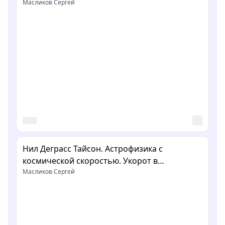
Сергея Масликова
Масликов Сергей
Нил Деграсс Тайсон. Астрофизика с
космической скоростью. Укорот в
изложении Сергея Масликова
Масликов Сергей